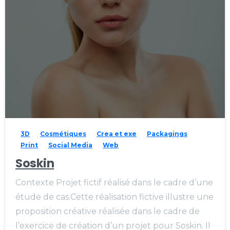
3D
Cosmétiques
Crea et exe
Packagings
Print
Social Media
Web
Soskin
Contexte Projet fictif réalisé dans le cadre d’une
étude de cas.Cette réalisation fictive illustre une
proposition créative réalisée dans le cadre de
l’exercice de création d’un projet pour Soskin. Il