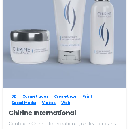
3D
Cosmétiques
Crea et exe
Print
Social Media
Vidéos
Web
Chirine International
Contexte Chirine International, un leader dans