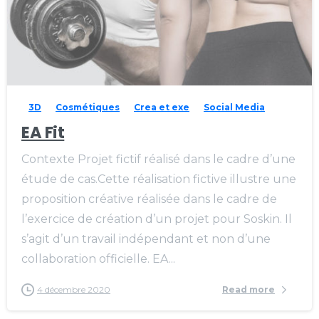
3D
Cosmétiques
Crea et exe
Social Media
EA Fit
Contexte Projet fictif réalisé dans le cadre d’une
étude de cas.Cette réalisation fictive illustre une
proposition créative réalisée dans le cadre de
l’exercice de création d’un projet pour Soskin. Il
s’agit d’un travail indépendant et non d’une
collaboration officielle. EA...
4 décembre 2020
Read more