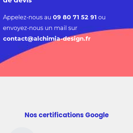
de devis
Appelez-nous au
09 80 71 52 91
ou
envoyez-nous un mail sur
contact@alchimia-design.fr
Nos certifications Google