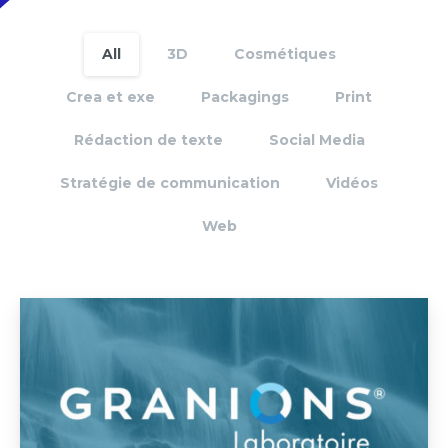
All
3D
Cosmétiques
Crea et exe
Packagings
Print
Rédaction de texte
Social Media
Stratégie de communication
Vidéos
Web